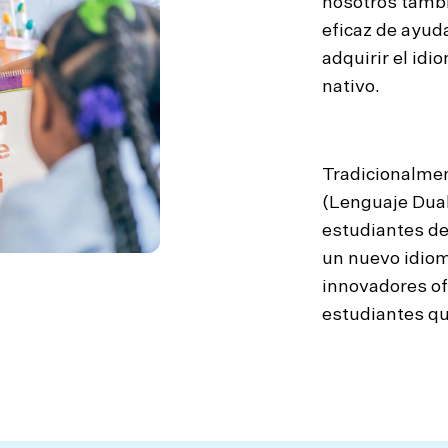
nosotros tamb
eficaz de ayud
adquirir el id
nativo.
Tradicionalmen
(Lenguaje Dual
estudiantes de
un nuevo idiom
innovadores of
estudiantes qu