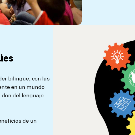
ües
der bilingüe, con las
mente en un mundo
l don del lenguaje
eneficios de un